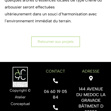
quelques arbres d’essences locales de type chêne ou
arbousier seront effectuées
ultérieurement dans un souci d’harmonisation avec
l’environnement immédiat du terrain.
Retourner aux projets
CONTACT
ADRESSE
144 AVENUE
Copyright ©
06 60 19 05
DU MEDOC LA
84
Atelier
GRAVADE
Conceptuel
BÂTIMENT D