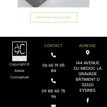
Retourner aux projets
CONTACT
ADRESSE
144 AVENUE
Copyright ©
06 60 19 05
DU MEDOC LA
84
Atelier
GRAVADE
Conceptuel
BÂTIMENT D
33320
EYSINES
09 88 40 75
96